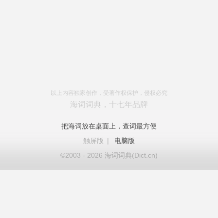
以上内容独家创作，受著作权保护，侵权必究
海词词典，十七年品牌
把海词放在桌面上，查词最方便
触屏版
|
电脑版
©2003 - 2026 海词词典(Dict.cn)