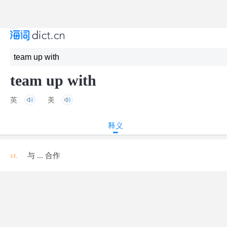
team up with
英
美
释义
vt.
与 ... 合作