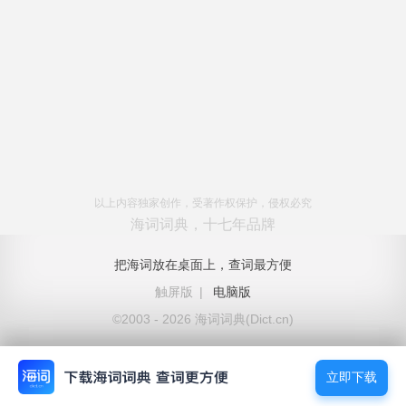
以上内容独家创作，受著作权保护，侵权必究
海词词典，十七年品牌
把海词放在桌面上，查词最方便
触屏版
|
电脑版
©2003 - 2026 海词词典(Dict.cn)
立即下载
立即下载