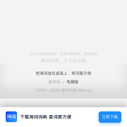
以上内容独家创作，受著作权保护，侵权必究
海词词典，十七年品牌
把海词放在桌面上，查词最方便
触屏版
|
电脑版
©2003 - 2026 海词词典(Dict.cn)
立即下载
立即下载