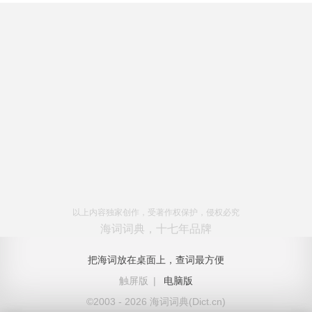
以上内容独家创作，受著作权保护，侵权必究
海词词典，十七年品牌
把海词放在桌面上，查词最方便
触屏版
|
电脑版
©2003 - 2026 海词词典(Dict.cn)