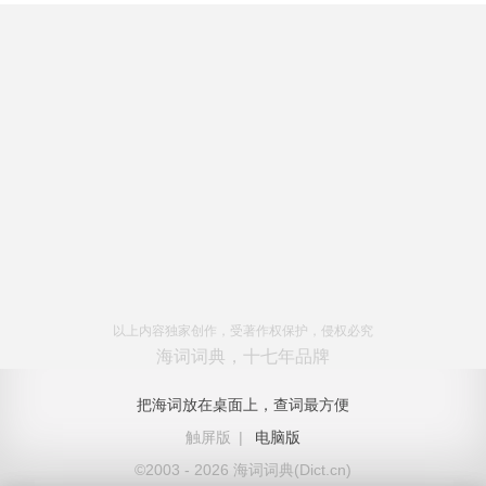
以上内容独家创作，受著作权保护，侵权必究
海词词典，十七年品牌
把海词放在桌面上，查词最方便
触屏版
|
电脑版
©2003 - 2026 海词词典(Dict.cn)