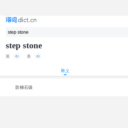
step stone
英
美
释义
阶梯石级