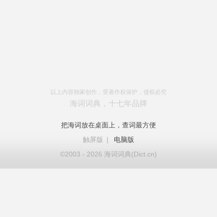
以上内容独家创作，受著作权保护，侵权必究
海词词典，十七年品牌
把海词放在桌面上，查词最方便
触屏版
|
电脑版
©2003 - 2026 海词词典(Dict.cn)