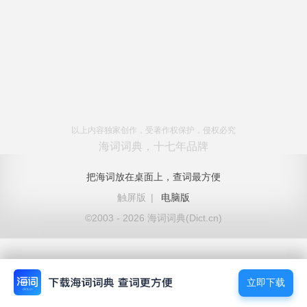
以上内容独家创作，受著作权保护，侵权必究
海词词典，十七年品牌
把海词放在桌面上，查词最方便
触屏版
|
电脑版
©2003 - 2026 海词词典(Dict.cn)
立即下载
立即下载