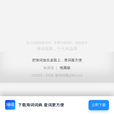
以上内容独家创作，受著作权保护，侵权必究
海词词典，十七年品牌
把海词放在桌面上，查词最方便
触屏版
|
电脑版
©2003 - 2026 海词词典(Dict.cn)
立即下载
立即下载