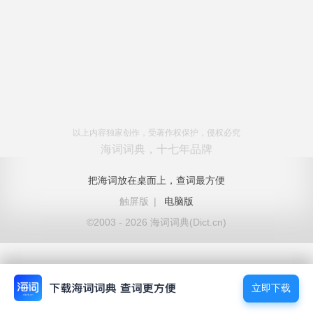
以上内容独家创作，受著作权保护，侵权必究
海词词典，十七年品牌
把海词放在桌面上，查词最方便
触屏版
|
电脑版
©2003 - 2026 海词词典(Dict.cn)
立即下载
立即下载