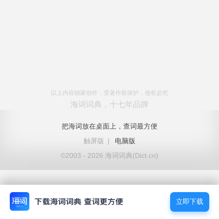
以上内容独家创作，受著作权保护，侵权必究
海词词典，十七年品牌
把海词放在桌面上，查词最方便
触屏版
|
电脑版
©2003 - 2026 海词词典(Dict.cn)
立即下载
立即下载