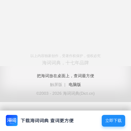
以上内容独家创作，受著作权保护，侵权必究
海词词典，十七年品牌
把海词放在桌面上，查词最方便
触屏版
|
电脑版
©2003 - 2026 海词词典(Dict.cn)
立即下载
立即下载