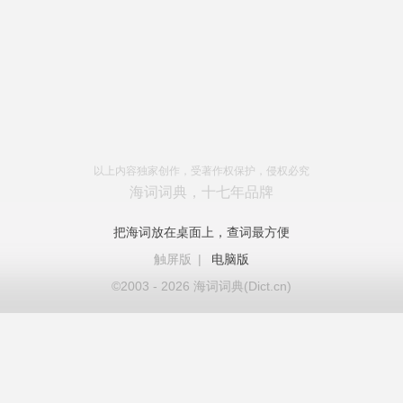
以上内容独家创作，受著作权保护，侵权必究
海词词典，十七年品牌
把海词放在桌面上，查词最方便
触屏版
|
电脑版
©2003 - 2026 海词词典(Dict.cn)