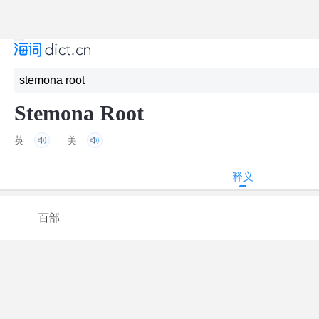
Stemona Root
英
美
释义
百部