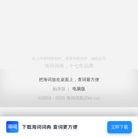
以上内容独家创作，受著作权保护，侵权必究
海词词典，十七年品牌
把海词放在桌面上，查词最方便
触屏版
|
电脑版
©2003 - 2026 海词词典(Dict.cn)
立即下载
立即下载