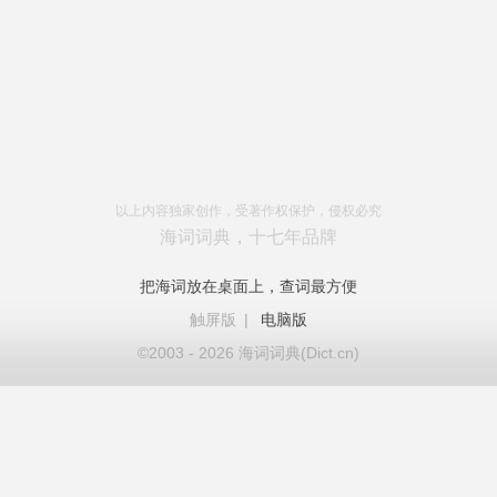
以上内容独家创作，受著作权保护，侵权必究
海词词典，十七年品牌
把海词放在桌面上，查词最方便
触屏版
|
电脑版
©2003 - 2026 海词词典(Dict.cn)