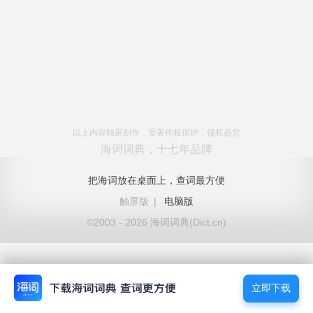
以上内容独家创作，受著作权保护，侵权必究
海词词典，十七年品牌
把海词放在桌面上，查词最方便
触屏版
|
电脑版
©2003 - 2026 海词词典(Dict.cn)
立即下载
立即下载