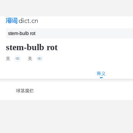
stem-bulb rot
英
美
释义
球茎腐烂