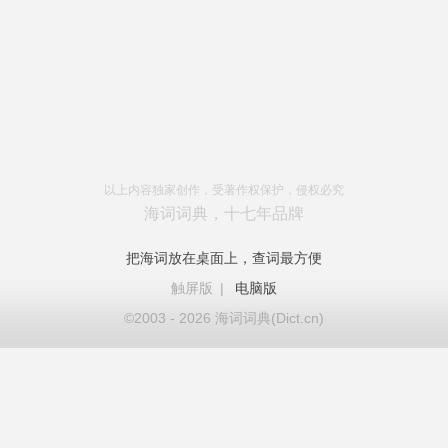
以上内容独家创作，受著作权保护，侵权必究
海词词典，十七年品牌
把海词放在桌面上，查词最方便
触屏版
|
电脑版
©2003 - 2026 海词词典(Dict.cn)