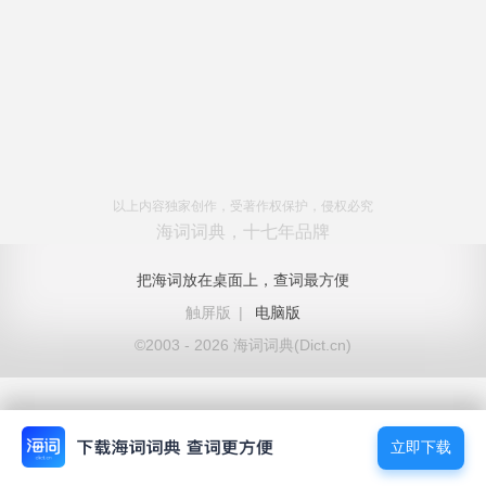
以上内容独家创作，受著作权保护，侵权必究
海词词典，十七年品牌
把海词放在桌面上，查词最方便
触屏版
|
电脑版
©2003 - 2026 海词词典(Dict.cn)
立即下载
立即下载