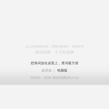
以上内容独家创作，受著作权保护，侵权必究
海词词典，十七年品牌
把海词放在桌面上，查词最方便
触屏版
|
电脑版
©2003 - 2026 海词词典(Dict.cn)