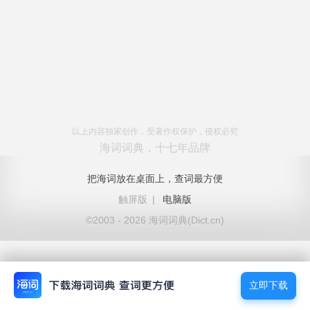
以上内容独家创作，受著作权保护，侵权必究
海词词典，十七年品牌
把海词放在桌面上，查词最方便
触屏版
|
电脑版
©2003 - 2026 海词词典(Dict.cn)
立即下载
立即下载