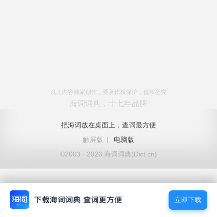
以上内容独家创作，受著作权保护，侵权必究
海词词典，十七年品牌
把海词放在桌面上，查词最方便
触屏版
|
电脑版
©2003 - 2026 海词词典(Dict.cn)
立即下载
立即下载