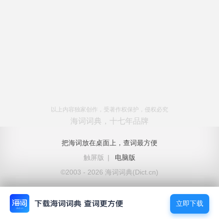
以上内容独家创作，受著作权保护，侵权必究
海词词典，十七年品牌
把海词放在桌面上，查词最方便
触屏版
|
电脑版
©2003 - 2026 海词词典(Dict.cn)
立即下载
立即下载