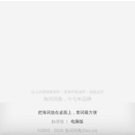
以上内容独家创作，受著作权保护，侵权必究
海词词典，十七年品牌
把海词放在桌面上，查词最方便
触屏版
|
电脑版
©2003 - 2026 海词词典(Dict.cn)