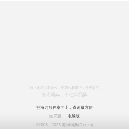
以上内容独家创作，受著作权保护，侵权必究
海词词典，十七年品牌
把海词放在桌面上，查词最方便
触屏版
|
电脑版
©2003 - 2026 海词词典(Dict.cn)