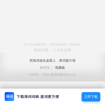
以上内容独家创作，受著作权保护，侵权必究
海词词典，十七年品牌
把海词放在桌面上，查词最方便
触屏版
|
电脑版
©2003 - 2026 海词词典(Dict.cn)
立即下载
立即下载