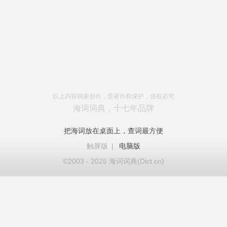
以上内容独家创作，受著作权保护，侵权必究
海词词典，十七年品牌
把海词放在桌面上，查词最方便
触屏版
|
电脑版
©2003 - 2026 海词词典(Dict.cn)