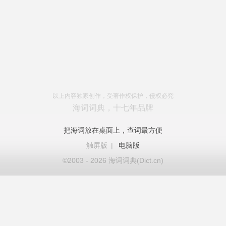
以上内容独家创作，受著作权保护，侵权必究
海词词典，十七年品牌
把海词放在桌面上，查词最方便
触屏版
|
电脑版
©2003 - 2026 海词词典(Dict.cn)