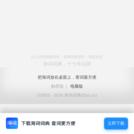
以上内容独家创作，受著作权保护，侵权必究
海词词典，十七年品牌
把海词放在桌面上，查词最方便
触屏版
|
电脑版
©2003 - 2026 海词词典(Dict.cn)
立即下载
立即下载