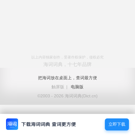
以上内容独家创作，受著作权保护，侵权必究
海词词典，十七年品牌
把海词放在桌面上，查词最方便
触屏版
|
电脑版
©2003 - 2026 海词词典(Dict.cn)
立即下载
立即下载