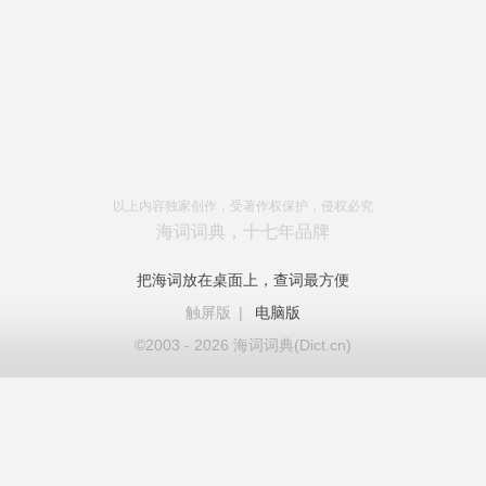
以上内容独家创作，受著作权保护，侵权必究
海词词典，十七年品牌
把海词放在桌面上，查词最方便
触屏版
|
电脑版
©2003 - 2026 海词词典(Dict.cn)