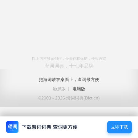
以上内容独家创作，受著作权保护，侵权必究
海词词典，十七年品牌
把海词放在桌面上，查词最方便
触屏版
|
电脑版
©2003 - 2026 海词词典(Dict.cn)
立即下载
立即下载