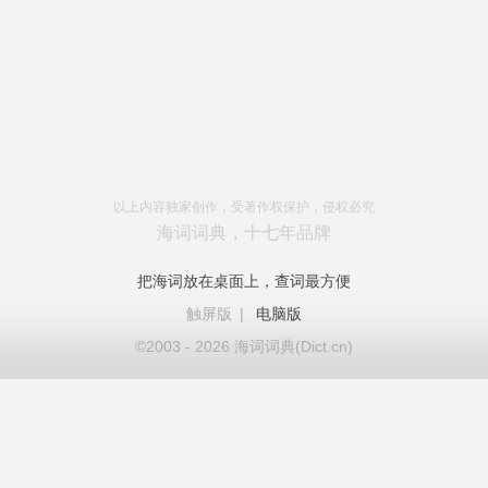
以上内容独家创作，受著作权保护，侵权必究
海词词典，十七年品牌
把海词放在桌面上，查词最方便
触屏版
|
电脑版
©2003 - 2026 海词词典(Dict.cn)