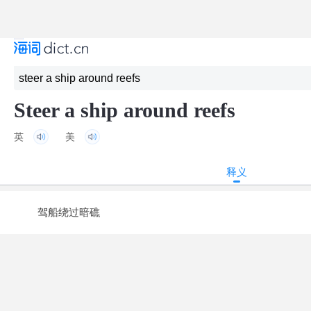
Steer a ship around reefs
英
美
释义
驾船绕过暗礁