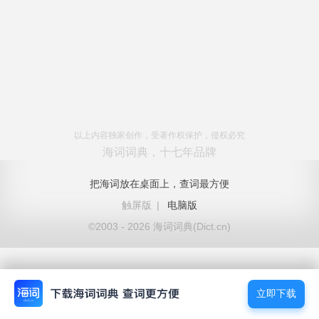
以上内容独家创作，受著作权保护，侵权必究
海词词典，十七年品牌
把海词放在桌面上，查词最方便
触屏版
|
电脑版
©2003 - 2026 海词词典(Dict.cn)
立即下载
立即下载