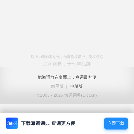
以上内容独家创作，受著作权保护，侵权必究
海词词典，十七年品牌
把海词放在桌面上，查词最方便
触屏版
|
电脑版
©2003 - 2026 海词词典(Dict.cn)
立即下载
立即下载