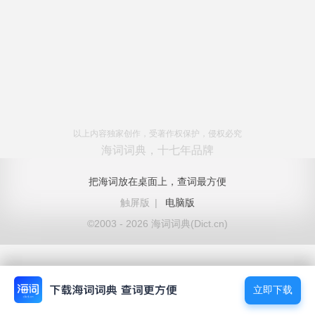
以上内容独家创作，受著作权保护，侵权必究
海词词典，十七年品牌
把海词放在桌面上，查词最方便
触屏版
|
电脑版
©2003 - 2026 海词词典(Dict.cn)
立即下载
立即下载