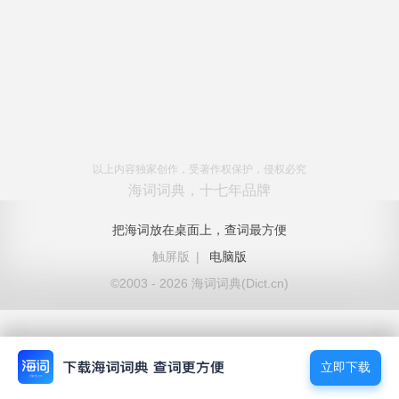
以上内容独家创作，受著作权保护，侵权必究
海词词典，十七年品牌
把海词放在桌面上，查词最方便
触屏版
|
电脑版
©2003 - 2026 海词词典(Dict.cn)
立即下载
立即下载