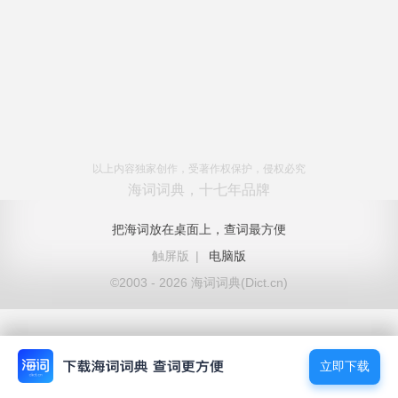
以上内容独家创作，受著作权保护，侵权必究
海词词典，十七年品牌
把海词放在桌面上，查词最方便
触屏版
|
电脑版
©2003 - 2026 海词词典(Dict.cn)
立即下载
立即下载