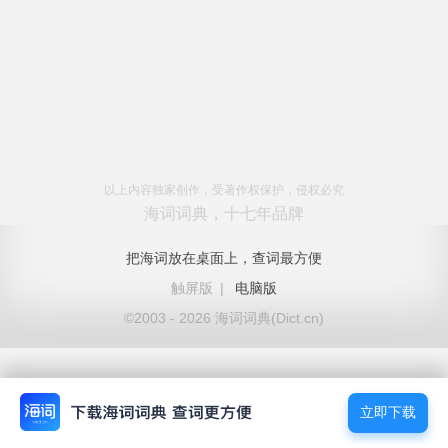
以上内容独家创作，受著作权保护，侵权必究
海词词典，十七年品牌
把海词放在桌面上，查词最方便
触屏版
|
电脑版
©2003 - 2026 海词词典(Dict.cn)
立即下载
立即下载