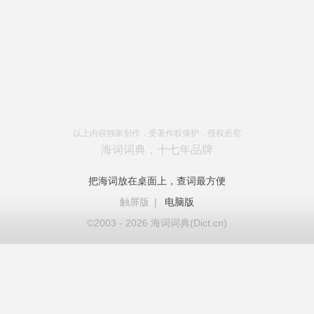
以上内容独家创作，受著作权保护，侵权必究
海词词典，十七年品牌
把海词放在桌面上，查词最方便
触屏版
|
电脑版
©2003 - 2026 海词词典(Dict.cn)