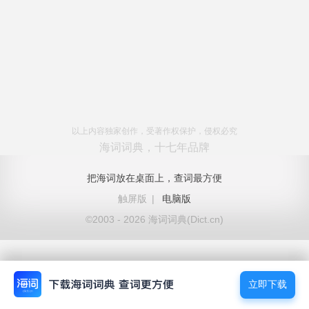
以上内容独家创作，受著作权保护，侵权必究
海词词典，十七年品牌
把海词放在桌面上，查词最方便
触屏版
|
电脑版
©2003 - 2026 海词词典(Dict.cn)
立即下载
立即下载