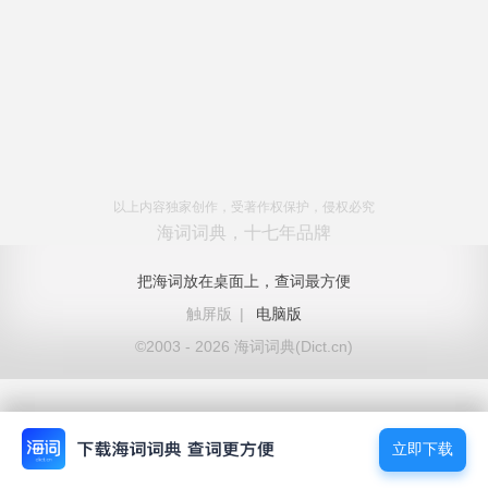
以上内容独家创作，受著作权保护，侵权必究
海词词典，十七年品牌
把海词放在桌面上，查词最方便
触屏版
|
电脑版
©2003 - 2026 海词词典(Dict.cn)
立即下载
立即下载