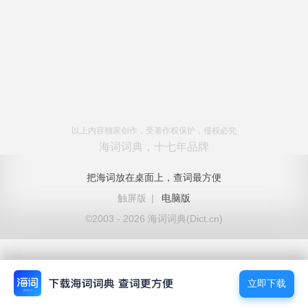
以上内容独家创作，受著作权保护，侵权必究
海词词典，十七年品牌
把海词放在桌面上，查词最方便
触屏版
|
电脑版
©2003 - 2026 海词词典(Dict.cn)
立即下载
立即下载