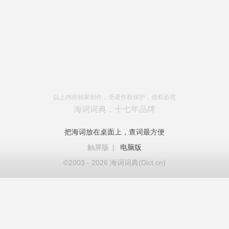
以上内容独家创作，受著作权保护，侵权必究
海词词典，十七年品牌
把海词放在桌面上，查词最方便
触屏版
|
电脑版
©2003 - 2026 海词词典(Dict.cn)