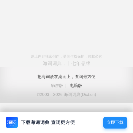
以上内容独家创作，受著作权保护，侵权必究
海词词典，十七年品牌
把海词放在桌面上，查词最方便
触屏版
|
电脑版
©2003 - 2026 海词词典(Dict.cn)
立即下载
立即下载