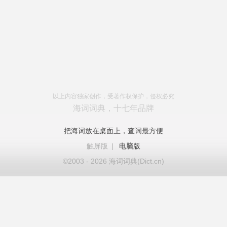
以上内容独家创作，受著作权保护，侵权必究
海词词典，十七年品牌
把海词放在桌面上，查词最方便
触屏版
|
电脑版
©2003 - 2026 海词词典(Dict.cn)