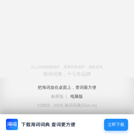
以上内容独家创作，受著作权保护，侵权必究
海词词典，十七年品牌
把海词放在桌面上，查词最方便
触屏版
|
电脑版
©2003 - 2026 海词词典(Dict.cn)
立即下载
立即下载