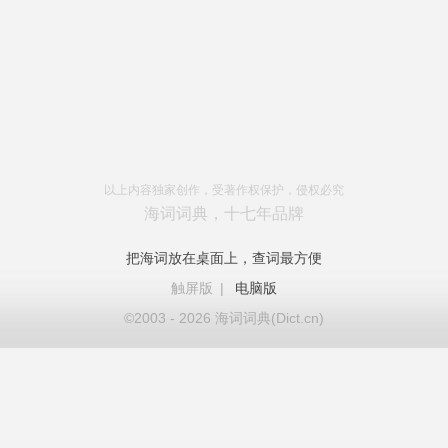
以上内容独家创作，受著作权保护，侵权必究
海词词典，十七年品牌
把海词放在桌面上，查词最方便
触屏版
|
电脑版
©2003 - 2026 海词词典(Dict.cn)