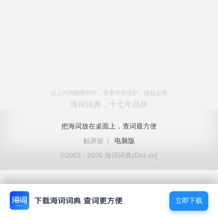
以上内容独家创作，受著作权保护，侵权必究
海词词典，十七年品牌
把海词放在桌面上，查词最方便
触屏版
|
电脑版
©2003 - 2026 海词词典(Dict.cn)
立即下载
立即下载