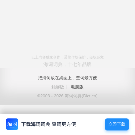
以上内容独家创作，受著作权保护，侵权必究
海词词典，十七年品牌
把海词放在桌面上，查词最方便
触屏版
|
电脑版
©2003 - 2026 海词词典(Dict.cn)
立即下载
立即下载