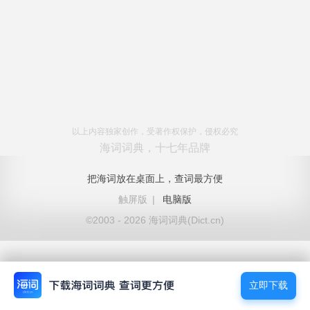
以上内容独家创作，受著作权保护，侵权必究
海词词典，十七年品牌
把海词放在桌面上，查词最方便
触屏版
|
电脑版
©2003 - 2026 海词词典(Dict.cn)
立即下载
立即下载