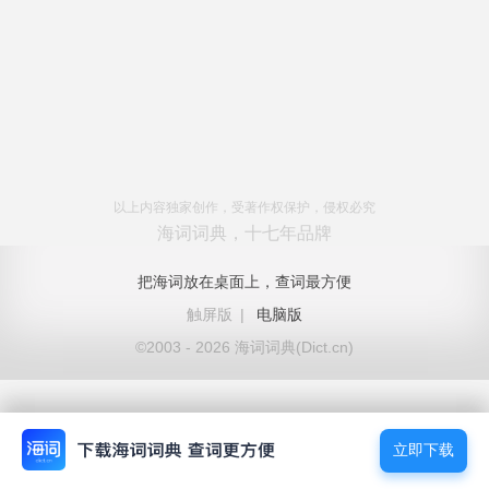
以上内容独家创作，受著作权保护，侵权必究
海词词典，十七年品牌
把海词放在桌面上，查词最方便
触屏版
|
电脑版
©2003 - 2026 海词词典(Dict.cn)
立即下载
立即下载